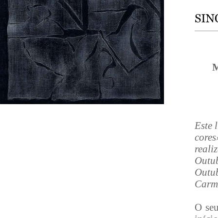
M
Este 
core
reali
Outub
Outu
Carm
O seu