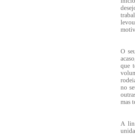
iníci
desej
traba
levou
motiv
O seu
acaso
que t
volum
rodei
no se
outra
mas t
A lin
unida