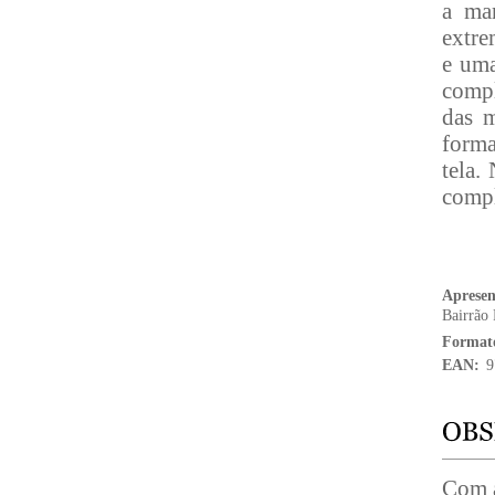
a ma
extre
e uma
compl
das m
forma
tela.
comp
Aprese
Bairrão
Format
EAN:
9
Com a