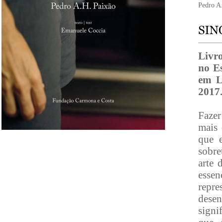
Pedro A
Livro
no E
em L
2017
Fazer
mais 
que e
sobre
arte 
essen
repre
dese
signi