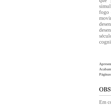
que 
simul
fogo 
movim
desen
desen
sécu
cogni
Aprese
Acabam
Páginas
Em co