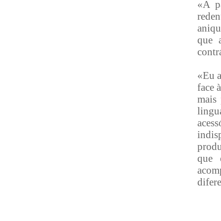
«A p
rede
aniqu
que 
contr
«Eu a
face 
mais 
lingu
aces
indis
produ
que 
acomp
difer