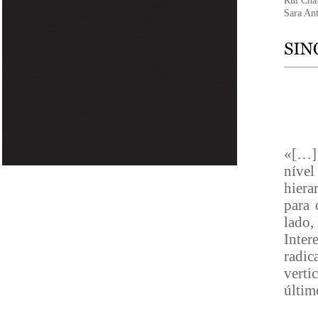
Rui Cha
Sara An
«[…] 
nível
hiera
para 
lado,
Inter
radic
verti
últim