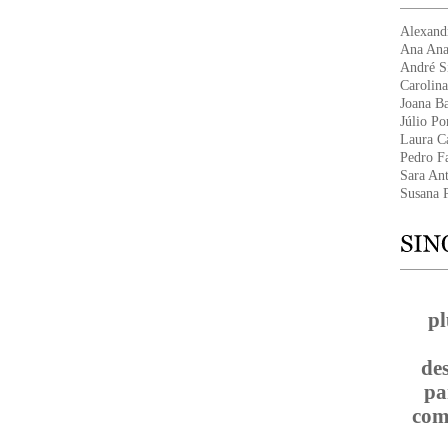
Alexand
Ana Ana
André Si
Carolin
Joana Ba
Júlio P
Laura C
Pedro F
Sara An
Susana 
pl
de
pa
com