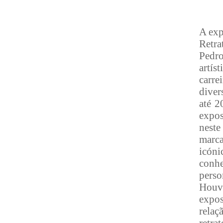
A exp
Retra
Pedro
artís
carre
diver
até 2
expos
neste
marca
icóni
conhe
perso
Houve
expos
relaç
retr