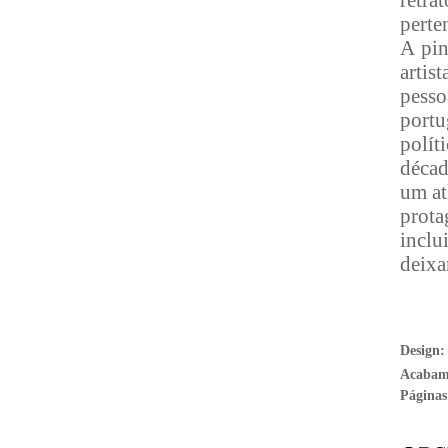
perte
A pin
artis
pesso
portu
polít
décad
um at
prota
inclu
deixa
Design
Acabam
Páginas