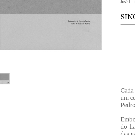
José Luí
Cada 
um cu
Pedro
Embor
do ha
das e