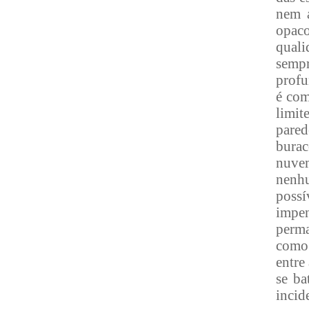
nem a
opaco
quali
semp
profu
é com
limit
pared
burac
nuve
nenh
possí
impen
perma
como 
entre
se ba
incid