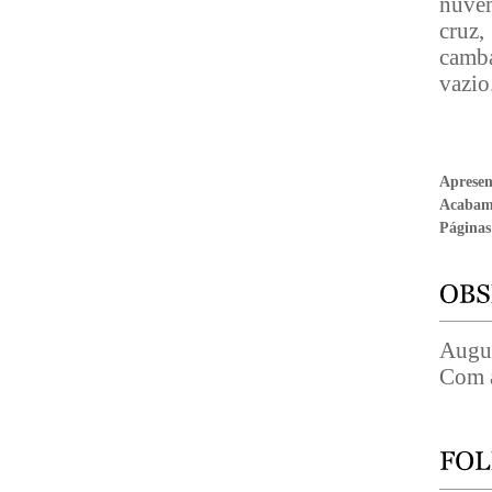
nuvem
cruz,
camba
vazio
Aprese
Acabam
Páginas
Augus
Com a