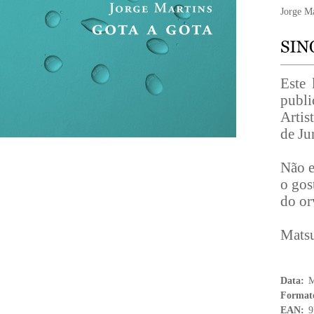
Jorge Ma
Este 
publi
Artis
de Ju
Não e
o gos
do or
Mats
Data:
M
Format
EAN:
9