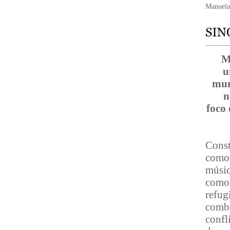
Manuela 
M
u
mun
n
foco 
Const
como 
músic
como 
refug
comba
confl