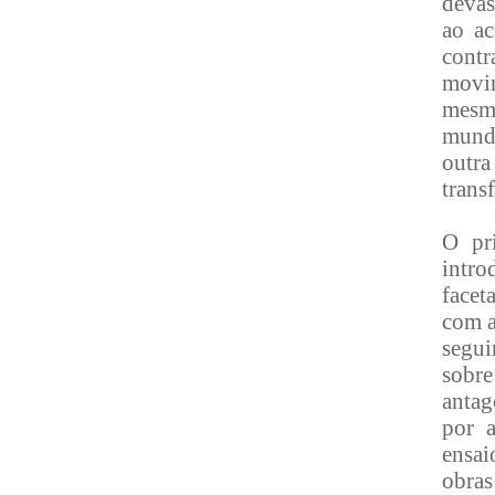
devas
ao ac
cont
movim
mesmo
mundo
outra
trans
O pri
intr
facet
com a
segui
sobr
antag
por a
ensai
obra