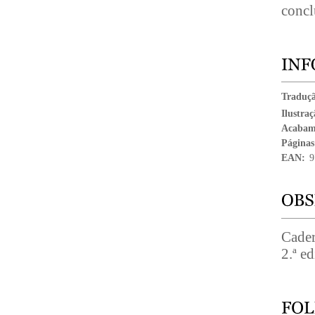
conc
Traduç
Ilustra
Acabam
Páginas
EAN:
9
Cader
2.ª e