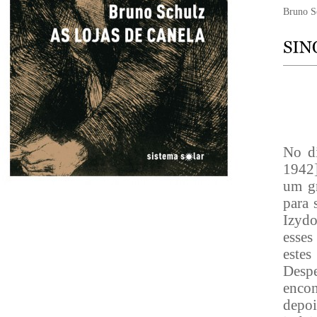
Bruno S
No d
1942]
um g
para 
Izydo
esses
este
Desp
enco
depoi