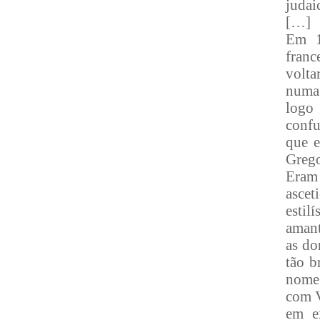
judai
[…]
Em 1
franc
volta
numa 
logo
confu
que e
Grego
Eram
ascet
estil
amant
as do
tão b
nome 
com V
em e