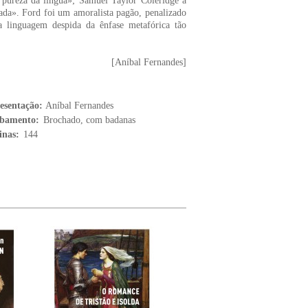
pureza da língua»; Samuel Taylor Coleridge a
ada». Ford foi um amoralista pagão, penalizado
a linguagem despida da ênfase metafórica tão
[Aníbal Fernandes]
esentação:
Aníbal Fernandes
bamento:
Brochado, com badanas
inas:
144