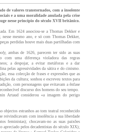
o de valores transtornados, com a insolente
sociais e a uma moralidade anulada pela crise
auge nesse princípio do século XVII britânico.
lhada. Em 1624 associou-se a Thomas Dekker e
; nesse mesmo ano, e só com Thomas Dekker,
is peças perdidas houve mais duas partilhadas com
oly,
ambas de 1626, parecem ter sido as suas
-no com uma diferença violadora das regras
neos; a despojar, a evitar metáforas e a dar
elina pelas agressividades da sátira e do cinismo.
ção, essa colecção de frases e expressões que as
ções da cultura; sonhou e escreveu textos para
radição, com personagens que evitavam a ênfase
 reconhecível discurso dos homens do seu tempo.
nin Artaud considerou «a imagem do perigo
 objectos estranhos ao tom teatral reconhecido
e reivindicavam com insolência a sua liberdade
ntos feministas); chocavam-no as suas paixões
o apreciado pelos decadentistas do século XIX);