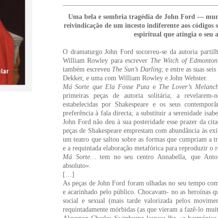
Uma bela e sombria tragédia de John Ford — mund
reivindicação de um incesto indiferente aos códigos 
espiritual que atingia o seu 
O dramaturgo John Ford socorreu-se da autoria parti
William Rowley para escrever
The Witch of Edmonton
também escreveu
The Sun’s Darling
; e entre as suas se
Dekker, e uma com William Rowley e John Webster.
Má Sorte que Ela Fosse Puta
e
The Lover’s Melanch
primeiras peças de autoria solitária; a revelarem
estabelecidas por Shakespeare e os seus contemporâ
preferência à fala directa; a substituir a serenidade isab
John Ford não deu à sua posteridade esse prazer da cita
peças de Shakespeare emprestam com abundância às exibi
um teatro que saltou sobre as formas que cumpriam a t
e a requintada elaboração metafórica para reproduzir o
Má Sorte…
tem no seu centro Annabella, que Anto
absoluto».
[…]
As peças de John Ford foram olhadas no seu tempo como
e acarinhado pelo público. Chocavam- no as heroínas qu
social e sexual (mais tarde valorizada pelos movime
requintadamente mórbidas (as que vieram a fazê-lo muit