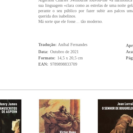
Algernon Charles Swinburne louvou-lhe «a harmónica 
sua linguagem «clara como as estrelas de uma noite gel
perante o seu público por fazer subir aos palcos um
querida dos isabelinos.
Má sorte que ele fosse… tão moderno.
Tradução:
Aníbal Fernandes
Apr
Data:
Outubro de 2021
Aca
Formato:
14,5 x 20,5 cm
Pág
EAN:
9789898833709