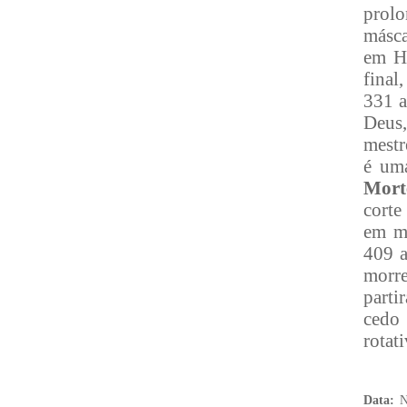
prolo
másca
em H
final
331 a
Deus,
mestr
é um
Mort
corte
em mo
409 
morre
parti
cedo
rotat
Data:
N