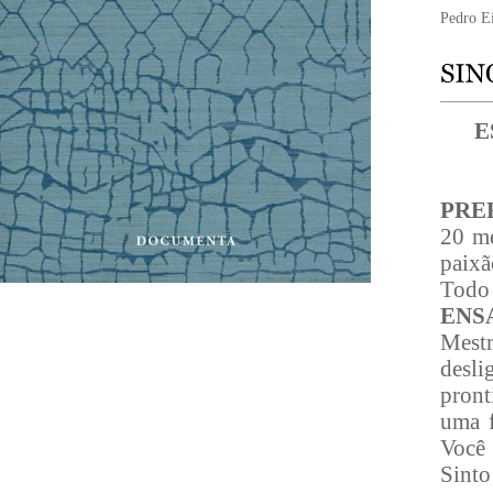
Pedro Ei
E
PRE
20 me
paixã
Todo 
ENS
Mest
desl
pront
uma f
Você
Sinto