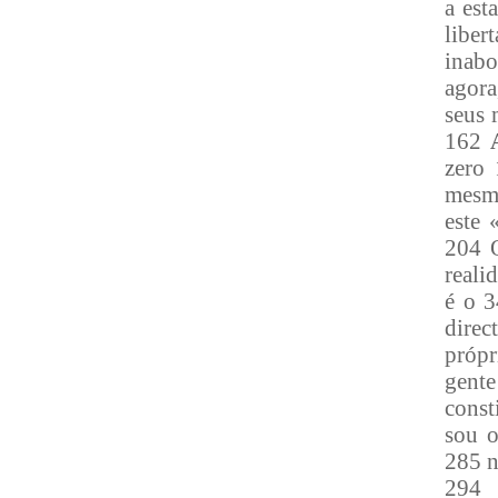
a est
libe
inabo
agora
seus 
162
zero 
mesmo
este 
204 O
reali
é o 3
direc
própr
gente
const
sou o
285 n
294 