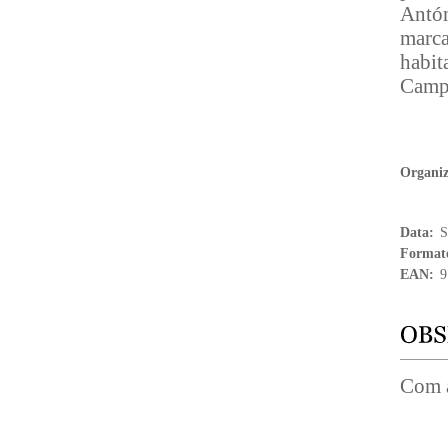
Antó
marca
habit
Camp
Organi
Data:
S
Format
EAN:
9
Com a