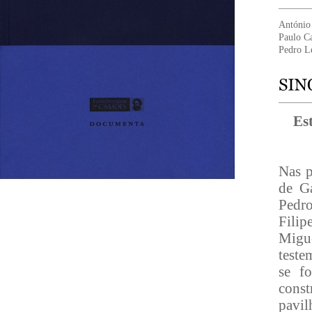
António 
Paulo Ca
Pedro Le
Es
Nas p
de Ga
Pedro
Filip
Migue
teste
se f
const
pavil