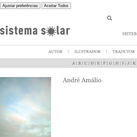
Ajustar preferências
Aceitar Todos
|
|
|
|
|
|
|
|
|
|