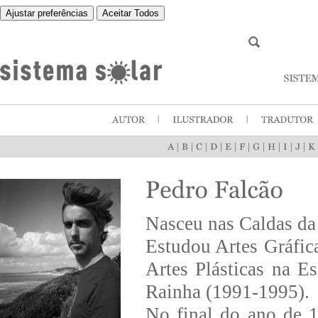
Ajustar preferências
Aceitar Todos
|
|
|
|
|
|
|
|
|
|
Nasceu nas Caldas da
Estudou Artes Gráfic
Artes Plásticas na E
Rainha (1991-1995).
No final do ano de 