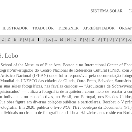
|
|
|
|
|
|
|
|
|
|
|
|
|
|
|
|
|
|
|
|
|
|
 School of the Museum of Fine Arts, Boston e no International Center of Pho
tógrafo/investigador do Centro Nacional de Referência Cultural (CNRC com A
 Artístico Nacional (IPHAN) onde foi o responsável pela documentação fotográ
 Mundial da UNESCO das cidades de Olinda, Ouro Preto, Salvador, Santuário
 suas séries fotográficas, nas favelas cariocas — “Arquitetura de Sobrevivê
risionados” — utiliza a fotografia de arquitetura como meio de retratar a 
em individuais ou em colectivas, no Brasil, em Portugal, nos Estados Unid
ua obra figura em diversas coleções públicas e particulares. Recebeu o V pr
Fotografia. Em 2020, publica o livro
NOT YET
, coedição da Documenta (PT
individuais no circuito de fotografia em Lisboa. Há vários anos reside em Borb