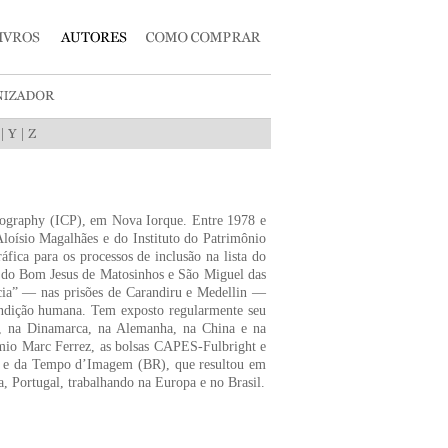
|
|
tography (ICP), em Nova Iorque. Entre 1978 e
loísio Magalhães e do Instituto do Patrimônio
fica para os processos de inclusão na lista do
 do Bom Jesus de Matosinhos e São Miguel das
ncia” — nas prisões de Carandiru e Medellin —
condição humana. Tem exposto regularmente seu
os, na Dinamarca, na Alemanha, na China e na
êmio Marc Ferrez, as bolsas CAPES-Fulbright e
) e da Tempo d’Imagem (BR), que resultou em
a, Portugal, trabalhando na Europa e no Brasil.