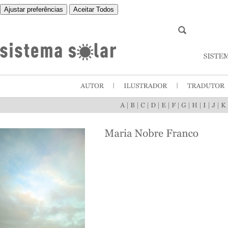
Ajustar preferências
Aceitar Todos
|
|
|
|
|
|
|
|
|
|