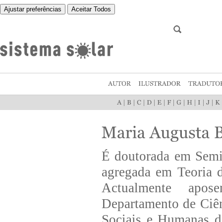
Ajustar preferências
Aceitar Todos
|
|
|
|
|
|
|
|
|
|
É doutorada em Semio
agregada em Teoria 
Actualmente apos
Departamento de Ciê
Sociais e Humanas d