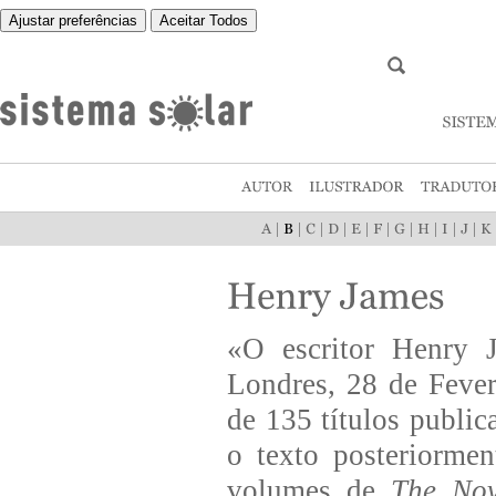
Ajustar preferências
Aceitar Todos
|
|
|
|
|
|
|
|
|
|
«O escritor Henry 
Londres, 28 de Fever
de 135 títulos publi
o texto posteriormen
volumes de
The Nov