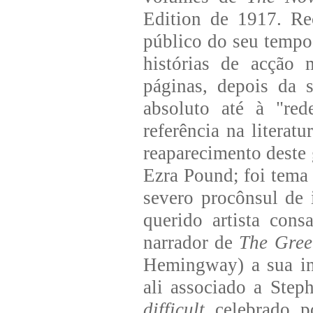
Edition de 1917. Re
público do seu tempo,
histórias de acção
páginas, depois da 
absoluto até à "re
referência na literat
reaparecimento deste 
Ezra Pound; foi tem
severo procônsul de 
querido artista cons
narrador de
The Green
Hemingway) a sua inc
ali associado a Ste
difficult
celebrado p