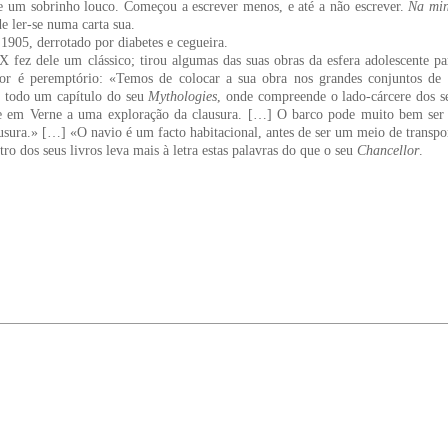
e um sobrinho louco. Começou a escrever menos, e até a não escrever.
Na min
de ler-se numa carta sua.
905, derrotado por diabetes e cegueira.
 fez dele um clássico; tirou algumas das suas obras da esfera adolescente pa
or é peremptório: «Temos de colocar a sua obra nos grandes conjuntos de
e todo um capítulo do seu
Mythologies
, onde compreende o lado-cárcere dos s
e em Verne a uma exploração da clausura. […] O barco pode muito bem ser 
ausura.» […] «O navio é um facto habitacional, antes de ser um meio de transpo
o dos seus livros leva mais à letra estas palavras do que o seu
Chancellor
.