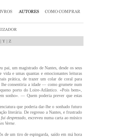
|
|
u pai, um magistrado de Nantes, desde os seus
 vida e umas quantas e emocionantes leituras
is prática, de trazer um colar de coral para
s lhe consentiria a idade — como grumete num
queno porto do Loire-Atlântico. «Pois bem»,
ar em sonho». — Quem poderia prever que estas
cenciatura que poderia dar-lhe o sonhado futuro
ção literária. De regresso a Nantes, e frustrado
 fui desprezado
, escreveu numa carta ao músico
les Verne
.
ôs de um tiro de espingarda, saído em má hora