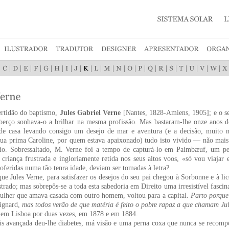
|
|
|
|
|
|
|
|
|
|
|
|
|
|
|
|
|
|
|
|
|
|
ertidão do baptismo,
Jules Gabriel Verne
[Nantes, 1828-Amiens, 1905]; e o se
berço sonhava-o a brilhar na mesma profissão. Mas bastaram-lhe onze anos de
 de casa levando consigo um desejo de mar e aventura (e a decisão, muito ma
 sua prima Caroline, por quem estava apaixonado) tudo isto vivido — não mai
eio. Sobressaltado, M. Verne foi a tempo de capturá-lo em Paimbæuf, um pe
criança frustrada e ingloriamente retida nos seus altos voos, «só vou viaj
roferidas numa tão tenra idade, deviam ser tomadas à letra?
ue Jules Verne, para satisfazer os desejos do seu pai chegou à Sorbonne e à li
rado; mas sobrepôs-se a toda esta sabedoria em Direito uma irresistível fascina
mulher que amava casada com outro homem, voltou para a capital.
Parto porque
eignard,
mas todos verão de que matéria é feito o pobre rapaz a que chamam Ju
e em Lisboa por duas vezes, em 1878 e em 1884.
s avançada deu-lhe diabetes, má visão e uma perna coxa que nunca se recomp