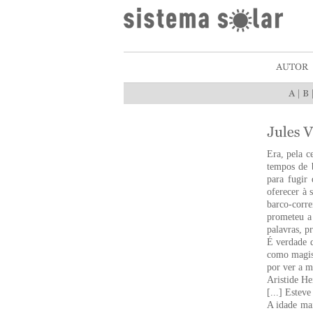
|
Era, pela c
tempos de 
para fugir
oferecer à
barco-corr
prometeu a 
palavras, p
É verdade q
como magist
por ver a 
Aristide H
[...] Estev
A idade mai