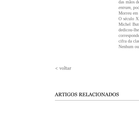
das mãos d
entram
, po
Morreu em 1
O século XX
Michel But
dedicou-lh
correspond
cifra da cl
Nenhum outr