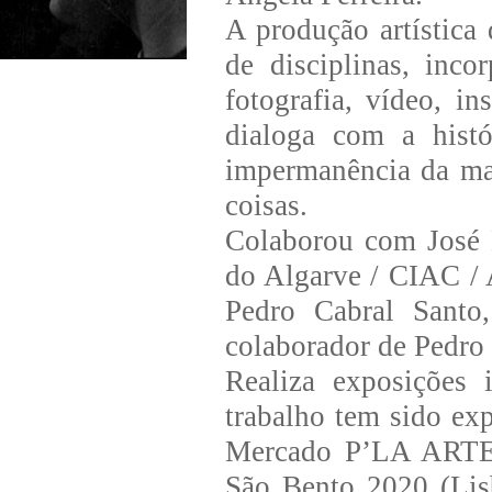
A produção artístic
de disciplinas, inco
fotografia, vídeo, in
dialoga com a histó
impermanência da ma
coisas.
Colaborou com José 
do Algarve / CIAC / 
Pedro Cabral Santo,
colaborador de Pedro 
Realiza exposições 
trabalho tem sido ex
Mercado P’LA ARTE (
São Bento 2020 (Lis