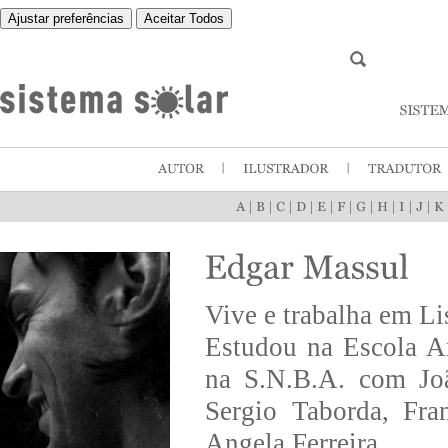
Ajustar preferências
Aceitar Todos
|
|
|
|
|
|
|
|
|
|
Vive e trabalha em Li
Estudou na Escola An
na S.N.B.A. com Joã
Sergio Taborda, Fra
Angela Ferreira.