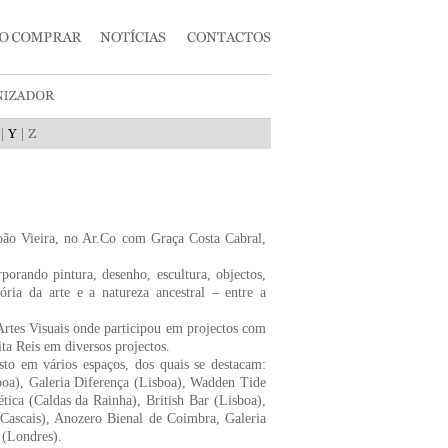
|
|
oão Vieira, no Ar.Co com Graça Costa Cabral,
porando pintura, desenho, escultura, objectos,
ória da arte e a natureza ancestral – entre a
tes Visuais onde participou em projectos com
ta Reis em diversos projectos.
sto em vários espaços, dos quais se destacam:
a), Galeria Diferença (Lisboa), Wadden Tide
tica (Caldas da Rainha), British Bar (Lisboa),
ascais), Anozero Bienal de Coimbra, Galeria
 (Londres).