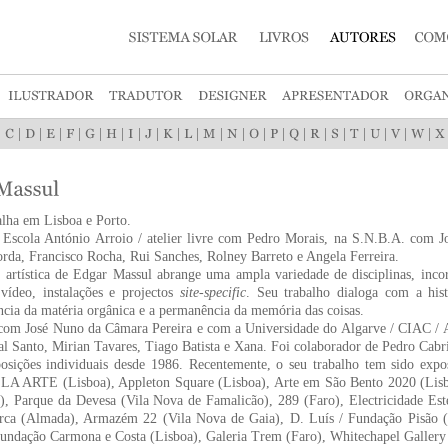
|
|
|
|
|
|
|
|
|
|
|
|
|
|
|
|
|
|
|
|
|
|
alha em Lisboa e Porto.
 Escola António Arroio / atelier livre com Pedro Morais, na S.N.B.A. com J
rda, Francisco Rocha, Rui Sanches, Rolney Barreto e Angela Ferreira.
artística de Edgar Massul abrange uma ampla variedade de disciplinas, incor
 vídeo, instalações e projectos
site-specific
. Seu trabalho dialoga com a hist
ia da matéria orgânica e a permanência da memória das coisas.
com José Nuno da Câmara Pereira e com a Universidade do Algarve / CIAC / Ar
l Santo, Mirian Tavares, Tiago Batista e Xana. Foi colaborador de Pedro Cabri
osições individuais desde 1986. Recentemente, o seu trabalho tem sido expo
LA ARTE (Lisboa), Appleton Square (Lisboa), Arte em São Bento 2020 (Lisbo
, Parque da Devesa (Vila Nova de Famalicão), 289 (Faro), Electricidade Esté
rca (Almada), Armazém 22 (Vila Nova de Gaia), D. Luís / Fundação Pisão (C
Fundação Carmona e Costa (Lisboa), Galeria Trem (Faro), Whitechapel Gallery