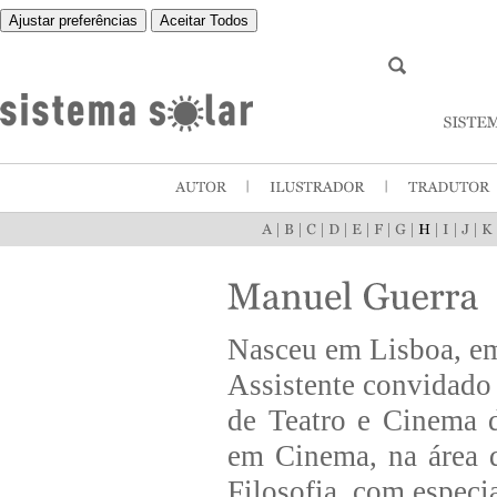
Ajustar preferências
Aceitar Todos
|
|
|
|
|
|
|
|
|
|
Nasceu em Lisboa, e
Assistente convidado
de Teatro e Cinema d
em Cinema, na área 
Filosofia, com espec