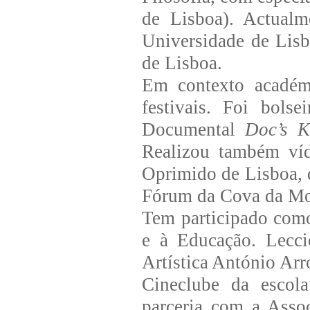
de Lisboa). Actualm
Universidade de Lisb
de Lisboa.
Em contexto académi
festivais. Foi bols
Documental
Doc’s K
Realizou também víd
Oprimido de Lisboa,
Fórum da Cova da Mo
Tem participado como
e à Educação. Lecci
Artística António Arr
Cineclube da escol
parceria com a Asso