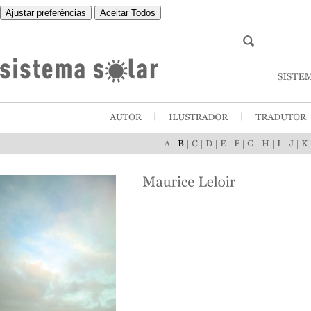
Ajustar preferências
Aceitar Todos
|
|
|
|
|
|
|
|
|
|