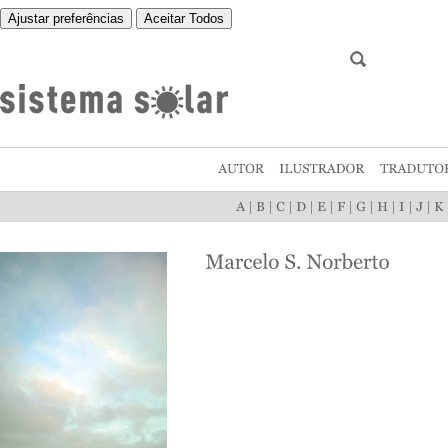
Ajustar preferências
Aceitar Todos
|
|
|
|
|
|
|
|
|
|