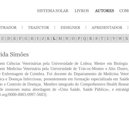
|
|
|
|
|
|
|
|
|
|
|
|
|
|
|
|
|
|
|
|
|
|
em Ciências Veterinárias pela Universidade de Lisboa; Mestre em Biologia
 em Medicina Veterinária pela Universidade de Trás-os-Montes e Alto Douro
e Enfermagem de Coimbra. Foi docente do Departamento de Medicina Veterin
ica e Doenças Infecciosas, presentemente em formação especializada em Saúde
ão e Controlo de Doenças. Membro integrado do Comprehensive Health Researc
de zoonoses numa abordagem de «Uma Saúde, Saúde Pública», e estratégi
id.org/0000-0003-0997-5683].