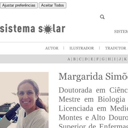
Ajustar preferências
Aceitar Todos
|
|
|
|
|
|
|
|
|
|
Doutorada em Ciênci
Mestre em Biologia 
Licenciada em Medic
Montes e Alto Douro
Superior de Enferma