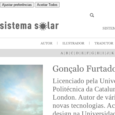
Ajustar preferências
Aceitar Todos
|
|
|
|
|
|
|
|
|
|
Licenciado pela Unive
Politécnica da Catalu
London. Autor de vário
novas tecnologias. Ac
design na Universida