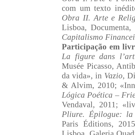
com um texto inédi
Obra II. Arte e Reli
Lisboa, Documenta,
Capitalismo Financei
Participação em livr
La figure dans l’art
Musée Picasso, Antib
da vida», in
Vazio
, D
& Alvim, 2010; «Inni
Lógica Poética – Fri
Vendaval, 2011; «li
Pliure. Épilogue: la
Paris Éditions, 201
Lisboa, Galeria Quad