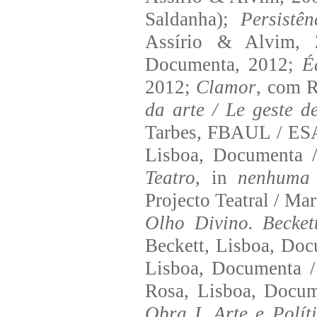
Saldanha);
Persistê
Assírio & Alvim,
Documenta, 2012;
É
2012;
Clamor
, com R
da arte / Le geste de
Tarbes, FBAUL / ES
Lisboa, Documenta /
Teatro
, in
nenhuma 
Projecto Teatral / Ma
Olho Divino. Becke
Beckett, Lisboa, Do
Lisboa, Documenta /
Rosa, Lisboa, Docu
Obra I. Arte e Polít