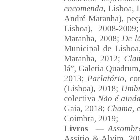
encomenda
, Lisboa, 
André Maranha), peç
Lisboa), 2008-2009
Maranha, 2008;
De l
Municipal de Lisboa
Maranha, 2012;
Cla
lá”, Galeria Quadrum
2013;
Parlatório
, co
(Lisboa), 2018;
Umbr
colectiva
Não é aind
Gaia, 2018;
Chama
, 
Coimbra, 2019;
Livros
—
Assombr
Assírio & Alvim, 20