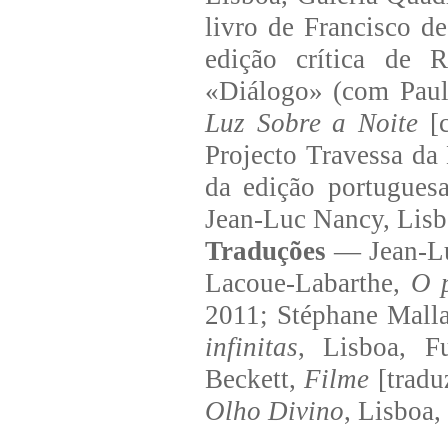
livro de Francisco d
edição crítica de 
«Diálogo» (com Paul
Luz Sobre a Noite
[c
Projecto Travessa da
da edição portugue
Jean-Luc Nancy, Lis
Traduções
— Jean-L
Lacoue-Labarthe,
O 
2011; Stéphane Mall
infinitas
, Lisboa, F
Beckett,
Filme
[tradu
Olho Divino
, Lisboa