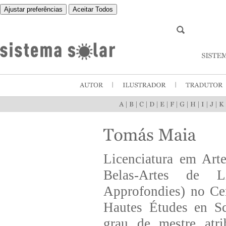
Ajustar preferências
Aceitar Todos
|
|
|
|
|
|
|
|
|
|
Licenciatura em Arte
Belas-Artes de 
Approfondies) no Cen
Hautes Études en Sc
grau de mestre atri