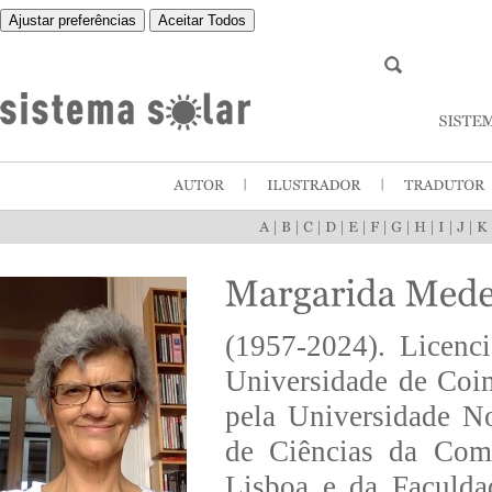
Ajustar preferências
Aceitar Todos
|
|
|
|
|
|
|
|
|
|
(1957-2024). Licenc
Universidade de Coi
pela Universidade N
de Ciências da Com
Lisboa e da Faculda