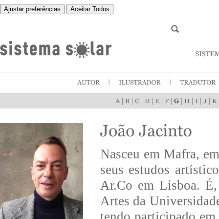
Ajustar preferências
Aceitar Todos
|
|
|
|
|
|
|
|
|
|
Nasceu em Mafra, em
seus estudos artíst
Ar.Co em Lisboa. É,
Artes da Universidad
tendo participado em 