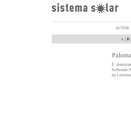
|
É doutora
Sorbonne-N
da Literat