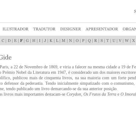
|
|
|
|
|
|
|
|
|
|
|
|
|
|
|
|
|
|
|
|
|
|
aris, a 22 de Novembro de 1869, e viria a falecer na mesma cidade a 19 de Fe
 Prémio Nobel da Literatura em 1947, é considerado um dos maiores escritore
olífico, publicou mais de cinquenta livros, na sua maioria com um forte pen
o defensor da pederastia. Tendo inicialmente simpatizado com o comunismo,
e, tendo publicado um livro demarcando-se da sua anterior posição.
us livros mais importantes destacam-se
Corydon, Os Frutos da Terra
e
O Imoral