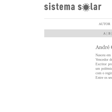
|
Nasceu em P
Vencedor do
Escritor pr
um polémic
com o regim
Entre os se