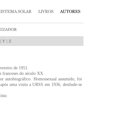
|
|
vereiro de 1951.
s franceses do século XX.
dor autobiográfico. Homossexual assumido, foi
 após uma visita a URSS em 1936, desilude-se
ista
.