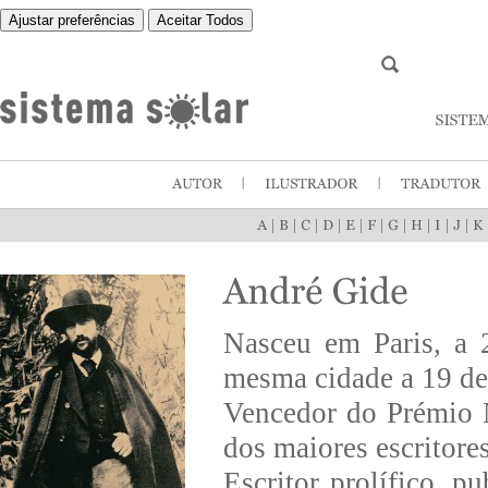
Ajustar preferências
Aceitar Todos
|
|
|
|
|
|
|
|
|
|
Nasceu em Paris, a 
mesma cidade a 19 de
Vencedor do Prémio 
dos maiores escritore
Escritor prolífico, p