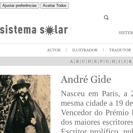
Ajustar preferências
Aceitar Todos
|
|
|
|
|
|
|
|
|
|
Nasceu em Paris, a 
mesma cidade a 19 de
Vencedor do Prémio 
dos maiores escritore
Escritor prolífico, p