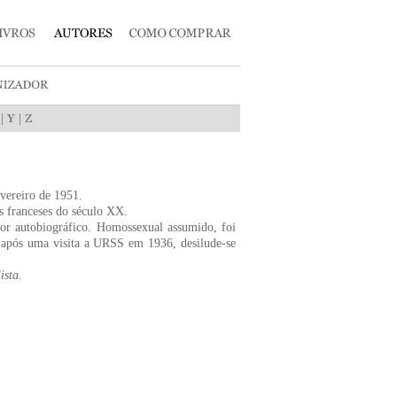
|
|
vereiro de 1951.
s franceses do século XX.
dor autobiográfico. Homossexual assumido, foi
 após uma visita a URSS em 1936, desilude-se
ista
.