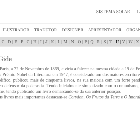
|
|
|
|
|
|
|
|
|
|
|
|
|
|
|
|
|
|
|
|
|
|
aris, a 22 de Novembro de 1869, e viria a falecer na mesma cidade a 19 de Fe
 Prémio Nobel da Literatura em 1947, é considerado um dos maiores escritore
olífico, publicou mais de cinquenta livros, na sua maioria com um forte pen
o defensor da pederastia. Tendo inicialmente simpatizado com o comunismo,
e, tendo publicado um livro demarcando-se da sua anterior posição.
us livros mais importantes destacam-se
Corydon, Os Frutos da Terra
e
O Imoral