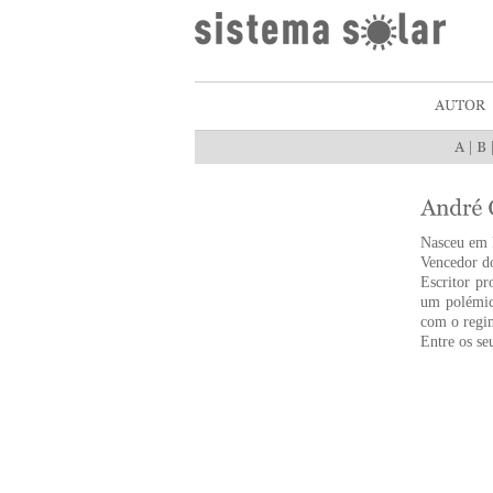
|
Nasceu em P
Vencedor do
Escritor pr
um polémic
com o regim
Entre os se