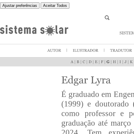
Ajustar preferências
Aceitar Todos
|
|
|
|
|
|
|
|
|
|
É graduado em Engen
(1999) e doutorado 
como professor e p
graduação até março 
2024. Tem experiê