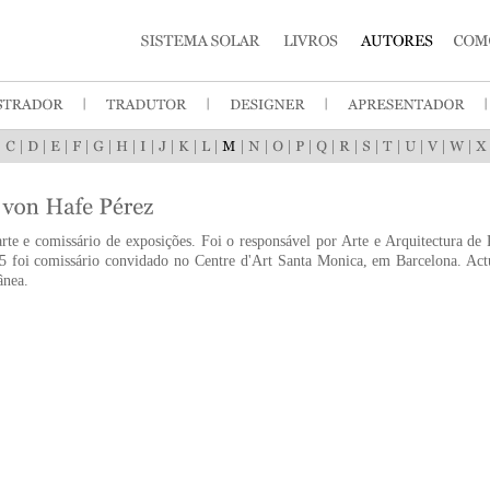
|
|
|
|
|
|
|
|
|
|
|
|
|
|
|
|
|
|
|
|
|
|
arte e comissário de exposições. Foi o responsável por Arte e Arquitectura de
5 foi comissário convidado no Centre d'Art Santa Monica, em Barcelona. Actu
nea.