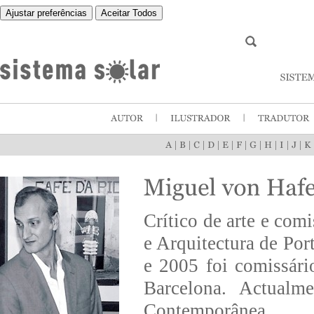
Ajustar preferências
Aceitar Todos
|
|
|
|
|
|
|
|
|
|
Crítico de arte e com
e Arquitectura de Por
e 2005 foi comissár
Barcelona. Actualm
Contemporânea.