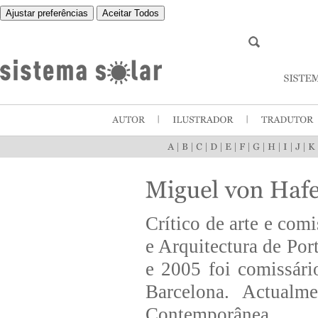
Ajustar preferências
Aceitar Todos
|
|
|
|
|
|
|
|
|
|
Crítico de arte e com
e Arquitectura de Por
e 2005 foi comissár
Barcelona. Actualm
Contemporânea.