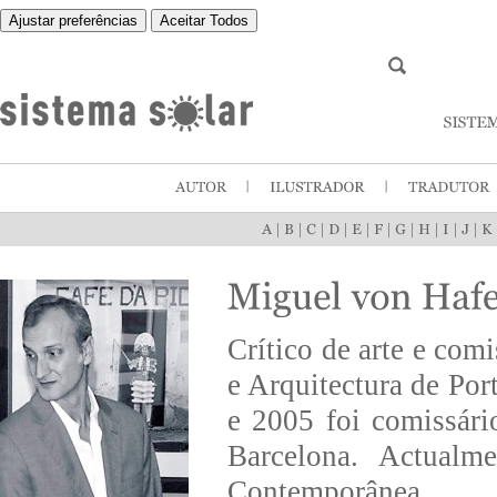
Ajustar preferências
Aceitar Todos
|
|
|
|
|
|
|
|
|
|
Crítico de arte e com
e Arquitectura de Por
e 2005 foi comissár
Barcelona. Actualm
Contemporânea.