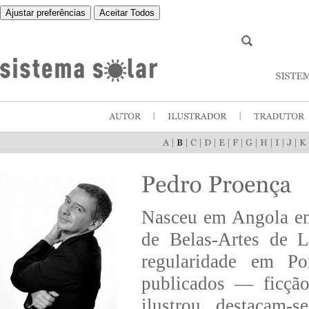
Ajustar preferências
Aceitar Todos
|
|
|
|
|
|
|
|
|
|
Nasceu em Angola em
de Belas-Artes de 
regularidade em Po
publicados — ficção,
ilustrou, destacam-s