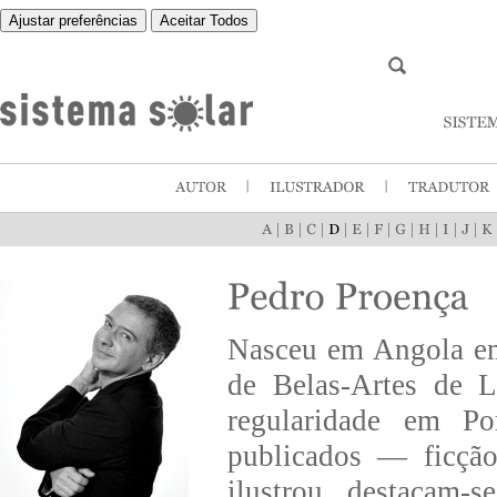
Ajustar preferências
Aceitar Todos
|
|
|
|
|
|
|
|
|
|
Nasceu em Angola em
de Belas-Artes de 
regularidade em Po
publicados — ficção,
ilustrou, destacam-s