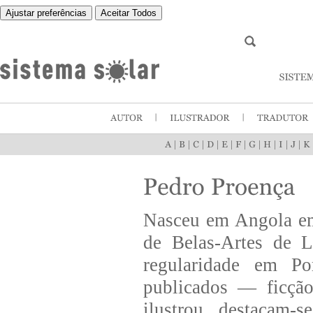
Ajustar preferências
Aceitar Todos
|
|
|
|
|
|
|
|
|
|
Nasceu em Angola em
de Belas-Artes de 
regularidade em Po
publicados — ficção,
ilustrou, destacam-s