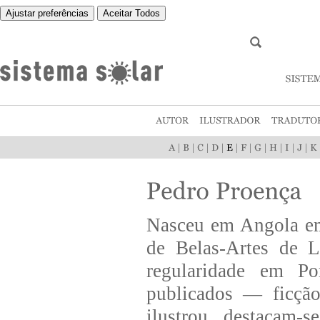
Ajustar preferências
Aceitar Todos
|
|
|
|
|
|
|
|
|
|
Nasceu em Angola em
de Belas-Artes de 
regularidade em Po
publicados — ficção,
ilustrou, destacam-s