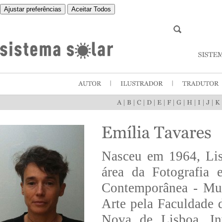
Ajustar preferências
Aceitar Todos
|
|
|
|
|
|
|
|
|
|
Nasceu em 1964, Lis
área da Fotografia
Contemporânea - Mus
Arte pela Faculdade 
Nova de Lisboa. Inv