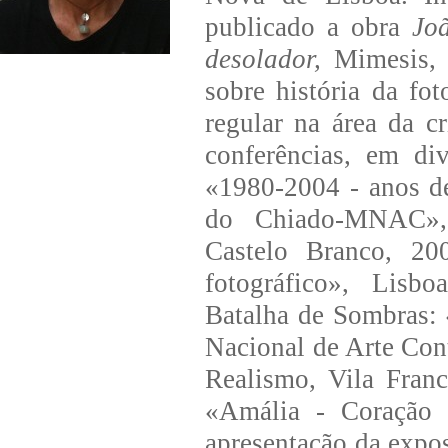
publicado a obra
Jo
desolador,
Mimesis, P
sobre história da fo
regular na área da c
conferências, em div
«1980-2004 - anos de
do Chiado-MNAC», 
Castelo Branco, 200
fotográfico», Lisbo
Batalha de Sombras:
Nacional de Arte Co
Realismo, Vila Fran
«Amália - Coração 
apresentação da expo