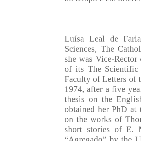
Luísa Leal de Faria
Sciences, The Catho
she was Vice-Rector o
of its The Scientifi
Faculty of Letters of
1974, after a five ye
thesis on the Englis
obtained her PhD at 
on the works of Tho
short stories of E. 
“Agregado” by the Un