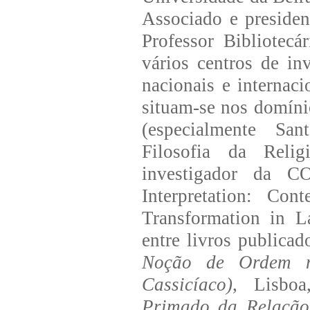
Associado e presiden
Professor Bibliotec
vários centros de in
nacionais e internaci
situam-se nos domíni
(especialmente San
Filosofia da Relig
investigador da 
Interpretation: Con
Transformation in 
entre livros publica
Noção de Ordem n
Cassicíaco)
, Lisboa
Primado da Relação.