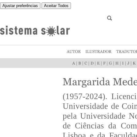
Ajustar preferências
Aceitar Todos
|
|
|
|
|
|
|
|
|
|
(1957-2024). Licenc
Universidade de Coi
pela Universidade N
de Ciências da Com
Lisboa e da Faculda