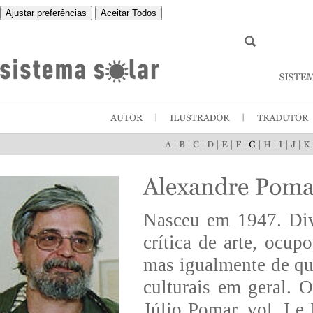
Ajustar preferências
Aceitar Todos
|
|
|
|
|
|
|
|
|
|
Nasceu em 1947. Divi
crítica de arte, ocup
mas igualmente de que
culturais em geral. 
Júlio Pomar, vol. I e 