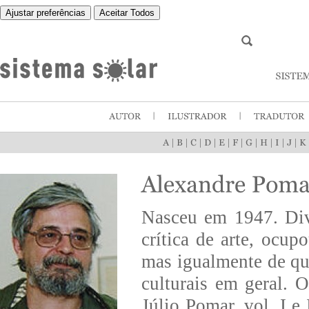
Ajustar preferências
Aceitar Todos
|
|
|
|
|
|
|
|
|
|
Nasceu em 1947. Divi
crítica de arte, ocup
mas igualmente de que
culturais em geral. 
Júlio Pomar, vol. I e 