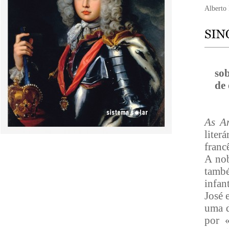
Alberto
so
de 
As A
liter
franc
A nob
tamb
infan
José 
uma d
por 